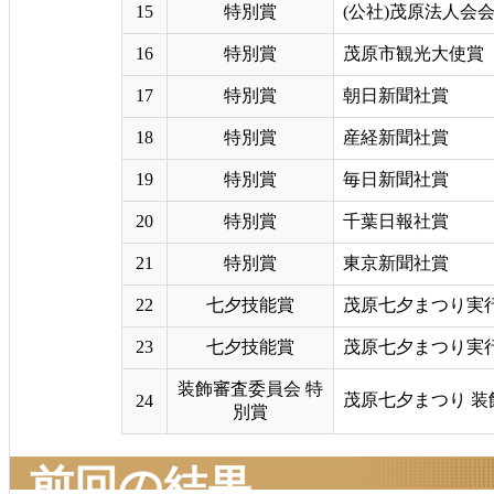
15
特別賞
(公社)茂原法人会
16
特別賞
茂原市観光大使賞
17
特別賞
朝日新聞社賞
18
特別賞
産経新聞社賞
19
特別賞
毎日新聞社賞
20
特別賞
千葉日報社賞
21
特別賞
東京新聞社賞
22
七夕技能賞
茂原七夕まつり実
23
七夕技能賞
茂原七夕まつり実
装飾審査委員会 特
茂原七夕まつり 
24
別賞
前回の結果