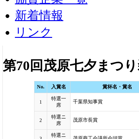
新着情報
リンク
第70回茂原七夕まつ
No.
入賞名
賞杯名・賞名
特選一
千葉県知事賞
1
席
特選ニ
茂原市長賞
2
席
特選ニ
茂原商工会議所会頭賞
3