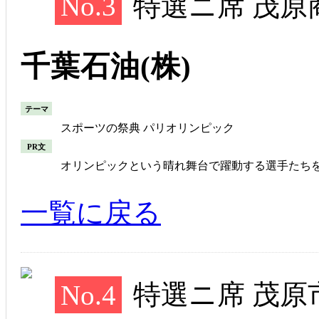
No.3
特選ニ席 茂原
千葉石油(株)
テーマ
スポーツの祭典 パリオリンピック
PR文
オリンピックという晴れ舞台で躍動する選手たち
一覧に戻る
No.4
特選ニ席 茂原