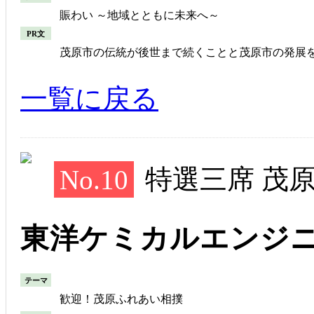
賑わい ～地域とともに未来へ～
PR文
茂原市の伝統が後世まで続くことと茂原市の発展
一覧に戻る
No.10
特選三席 茂
東洋ケミカルエンジニ
テーマ
歓迎！茂原ふれあい相撲