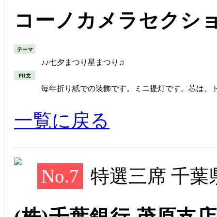
コーノカメラセクシ
テーマ
♪♪七夕まつり星まつり♫
PR文
毎年折り紙での装飾です。ミニ提灯です。芯は、
一覧に戻る
No.7
特選三席 千葉
(株)千葉銀行 茂原支店