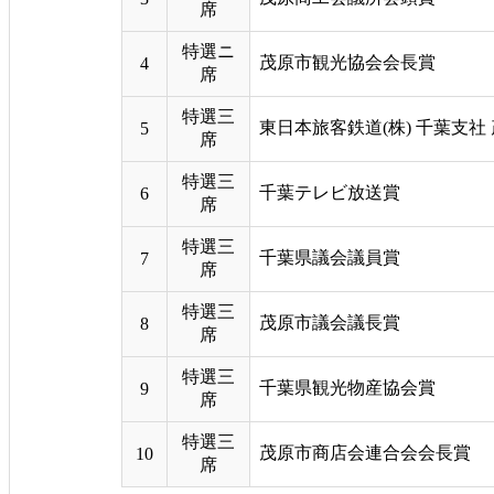
席
特選ニ
茂原市観光協会会長賞
4
席
特選三
東日本旅客鉄道(株) 千葉支社
5
席
特選三
千葉テレビ放送賞
6
席
特選三
千葉県議会議員賞
7
席
特選三
茂原市議会議長賞
8
席
特選三
千葉県観光物産協会賞
9
席
特選三
茂原市商店会連合会会長賞
10
席