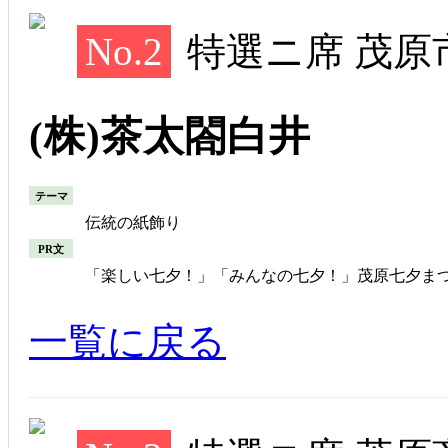
No.2
特選ニ席 茂原
(株)茶太閤白井
テーマ
伝統の紙飾り
PR文
「楽しい七夕！」「みんなの七夕！」茂原七夕まつ
一覧に戻る