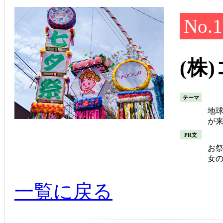
No.1
(株
テーマ
地
が
PR文
お
女
一覧に戻る