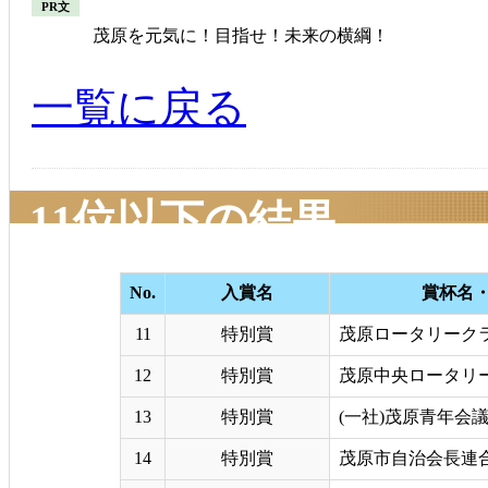
PR文
茂原を元気に！目指せ！未来の横綱！
一覧に戻る
11位以下の結果
No.
入賞名
賞杯名
11
特別賞
茂原ロータリーク
12
特別賞
茂原中央ロータリ
13
特別賞
(一社)茂原青年会
14
特別賞
茂原市自治会長連