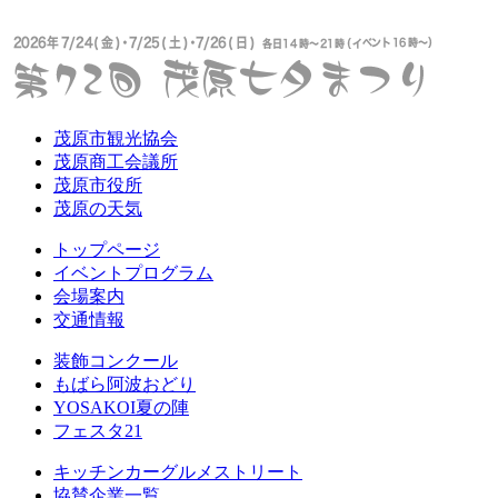
茂原市観光協会
茂原商工会議所
茂原市役所
茂原の天気
トップページ
イベントプログラム
会場案内
交通情報
装飾コンクール
もばら阿波おどり
YOSAKOI夏の陣
フェスタ21
キッチンカーグルメストリート
協賛企業一覧