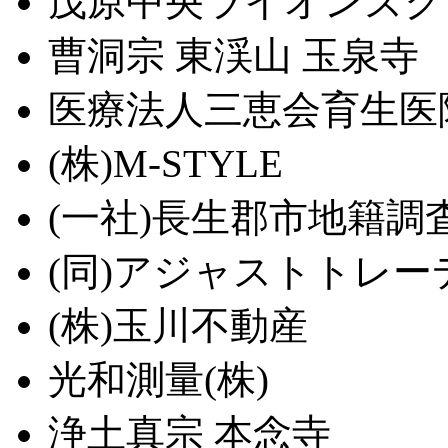
茂原中央ライオンズク
曹洞宗 東渓山 玉泉寺
医療法人三恵会育生医
(株)M-STYLE
(一社)長生郡市地籍調
(同)アジャストトレー
(株)玉川不動産
光和測量(株)
浄土真宗 本念寺