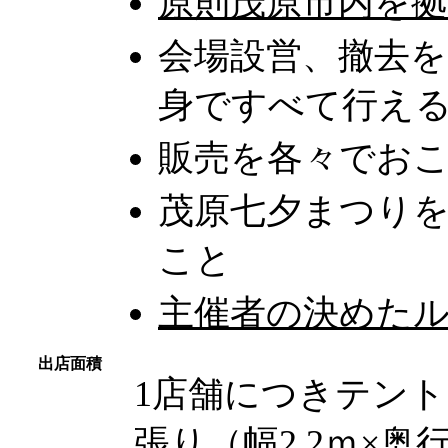
原則茂原市内を
会場設営、撤去
身ですべて行え
販売を各々でお
茂原七夕まつり
こと
主催者の決めた
出店面積
1店舗につきテント
張り（幅2.2ｍ×奥行