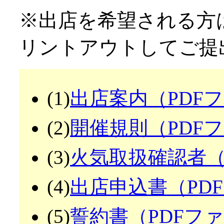
※出店を希望される方
リントアウトしてご提
(1)
出店案内（PDFフ
(2)
開催規則（PDFフ
(3)
火気取扱確認者（P
(4)
出店申込書（PDF
(5)
誓約書（PDFファ